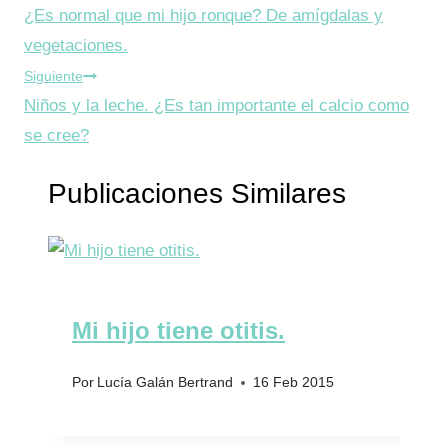
la
¿Es normal que mi hijo ronque? De amígdalas y
de
entrada:
vegetaciones.
entradas
Siguiente
Niños y la leche. ¿Es tan importante el calcio como
se cree?
Publicaciones Similares
Mi hijo tiene otitis.
Por
Lucía Galán Bertrand
16 Feb 2015