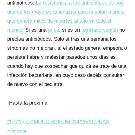
antibióticos.
La resistencia a los antibióticos es hoy
una de las mayores amenazas para la salud mundial
que genera miles de muertes al año en todo el
mundo
. Si es una
gripe
, si es un
resfriado común
no
precisa antibióticos. Solo si tras una semana los
síntomas no mejoran, si el estado general empeora o
persiste fiebre y malestar pasados unos días es
cuando hay que sospechar que quizá se trate de una
infección bacteriana, en cuyo caso debéis consultar
de nuevo con el pediatra.
¡Hasta la próxima!
Etiquetas
#
frio
#
gripe
#
MOCOS
#
NEUMONÍA
#
VACUNAS
Navegación
de
Anterior