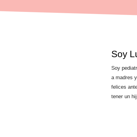
Soy L
Soy pediat
a madres y
felices ant
tener un hij