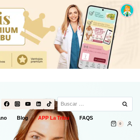
Buscar:
ano
Blog
APP La Tribu
FAQS
0