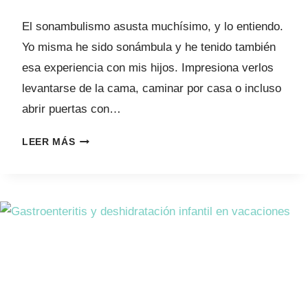
El sonambulismo asusta muchísimo, y lo entiendo.
Yo misma he sido sonámbula y he tenido también
esa experiencia con mis hijos. Impresiona verlos
levantarse de la cama, caminar por casa o incluso
abrir puertas con…
S
LEER MÁS
O
N
A
M
B
U
L
I
S
M