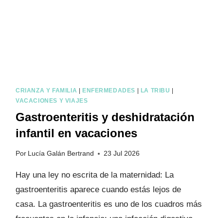
O
I
N
F
A
N
T
I
CRIANZA Y FAMILIA
|
ENFERMEDADES
|
LA TRIBU
|
VACACIONES Y VIAJES
L
:
Gastroenteritis y deshidratación
¿
infantil en vacaciones
E
S
Por
Lucía Galán Bertrand
23 Jul 2026
P
E
Hay una ley no escrita de la maternidad: La
L
gastroenteritis aparece cuando estás lejos de
I
casa. La gastroenteritis es uno de los cuadros más
G