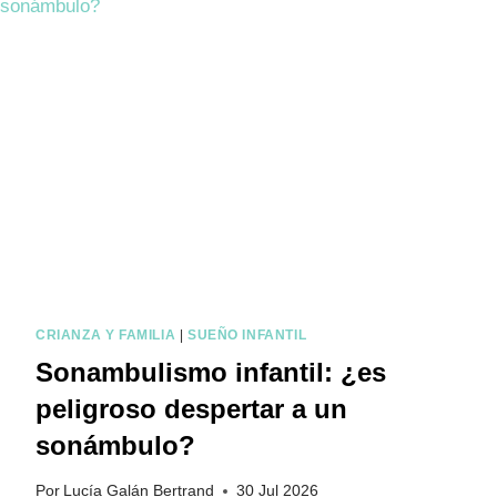
I
M
I
E
N
T
O
E
N
V
A
C
A
CRIANZA Y FAMILIA
|
SUEÑO INFANTIL
C
Sonambulismo infantil: ¿es
I
peligroso despertar a un
O
sonámbulo?
N
E
Por
Lucía Galán Bertrand
30 Jul 2026
S