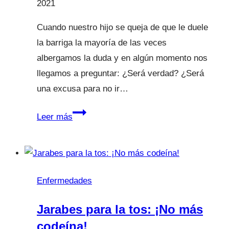
2021
Cuando nuestro hijo se queja de que le duele
la barriga la mayoría de las veces
albergamos la duda y en algún momento nos
llegamos a preguntar: ¿Será verdad? ¿Será
una excusa para no ir…
“Mamá,
Leer más
papá
me
duele
la
Enfermedades
barriga.
No
Jarabes para la tos: ¡No más
quiero
codeína!