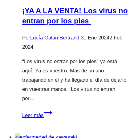
¡YA A LA VENTA! Los virus no
entran por los pies
Por
Lucía Galán Bertrand
31 Ene 2024
2 Feb
2024
“Los virus no entran por los pies” ya está
aquí. Ya es vuestro. Más de un año
trabajando en él y ha llegado el día de dejarlo
en vuestras manos. Los virus no entran
por…
¡YA
Leer más
A
LA