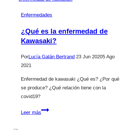
VENTA!
Los
Enfermedades
virus
no
¿Qué es la enfermedad de
entran
Kawasaki?
por
los
Por
Lucía Galán Bertrand
23 Jun 2020
5 Ago
pies
2021
Enfermedad de kawasaki ¿Qué es? ¿Por qué
se produce? ¿Qué relación tiene con la
covid19?
¿Qué
Leer más
es
la