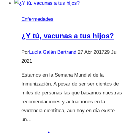
enfermedad
de
Enfermedades
Kawasaki?
¿Y tú, vacunas a tus hijos?
Por
Lucía Galán Bertrand
27 Abr 2017
29 Jul
2021
Estamos en la Semana Mundial de la
Inmunización. A pesar de ser ser cientos de
miles de personas las que basamos nuestras
recomendaciones y actuaciones en la
evidencia científica, aun hoy en día existe
un…