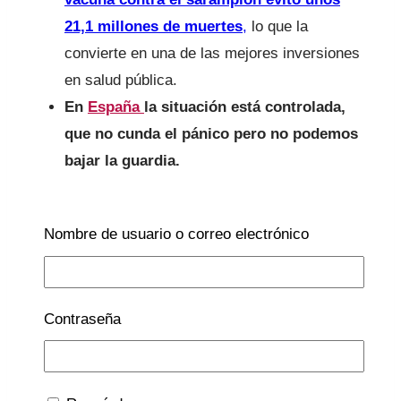
21,1 millones de muertes
,
lo que la
convierte en una de las mejores inversiones
en salud pública.
En
España
la situación está controlada,
que no cunda el pánico pero no podemos
bajar la guardia.
Nombre de usuario o correo electrónico
– Lucía, dinos el bulo que más veces has
desmentido.- me preguntaron recientemente en
una entrevista a raíz del lanzamiento de
El Gran
Contraseña
Libro de Lucía mi pediatra
en el que por supuesto
hay un capítulo extenso sobre todos y cada uno de
los bulos. Sin pensarlo apenas, sentencié: