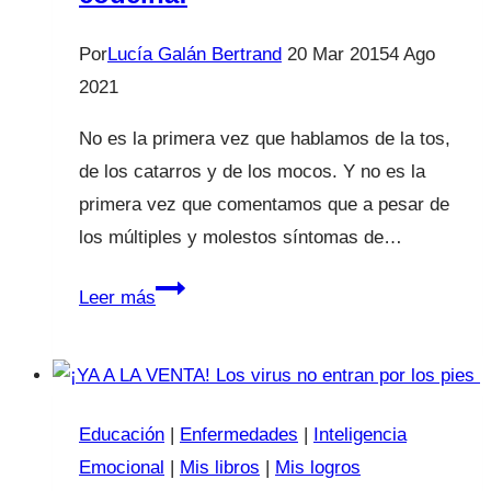
ir
al
Por
Lucía Galán Bertrand
20 Mar 2015
4 Ago
cole”
2021
No es la primera vez que hablamos de la tos,
de los catarros y de los mocos. Y no es la
primera vez que comentamos que a pesar de
los múltiples y molestos síntomas de…
Jarabes
Leer más
para
la
tos:
¡No
Educación
|
Enfermedades
|
Inteligencia
más
Emocional
|
Mis libros
|
Mis logros
codeína!