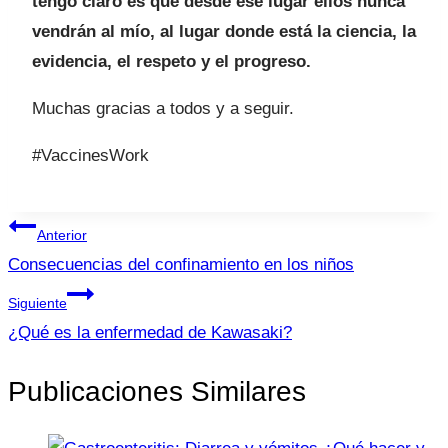
tengo claro es que desde ese lugar ellos nunca
vendrán al mío, al lugar donde está la ciencia, la
evidencia, el respeto y el progreso.
Muchas gracias a todos y a seguir.
#VaccinesWork
Navegación
Anterior
de
Consecuencias del confinamiento en los niños
entradas
Siguiente
¿Qué es la enfermedad de Kawasaki?
Publicaciones Similares