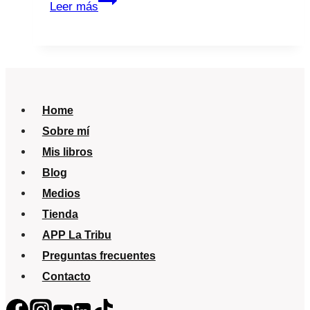
¿Y
Leer más
tú,
vacunas
a
tus
hijos?
Home
Sobre mí
Mis libros
Blog
Medios
Tienda
APP La Tribu
Preguntas frecuentes
Contacto