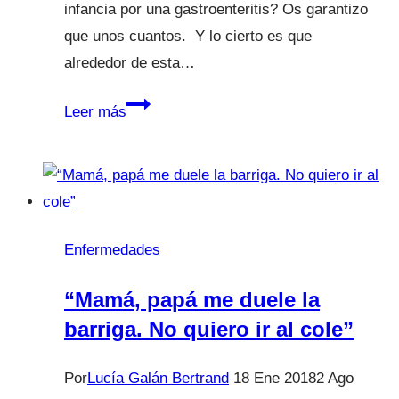
infancia por una gastroenteritis? Os garantizo
que unos cuantos. Y lo cierto es que
alrededor de esta…
Gastroenteritis:
Leer más
Diarrea
y
vómitos
¿Qué
hacer
Enfermedades
y
qué
“Mamá, papá me duele la
no
barriga. No quiero ir al cole”
hacer?
Por
Lucía Galán Bertrand
18 Ene 2018
2 Ago