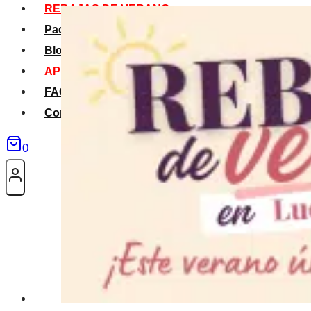
REBAJAS DE VERANO
Packs Verano
Blog
APP La Tribu
FAQS
Contacto
0