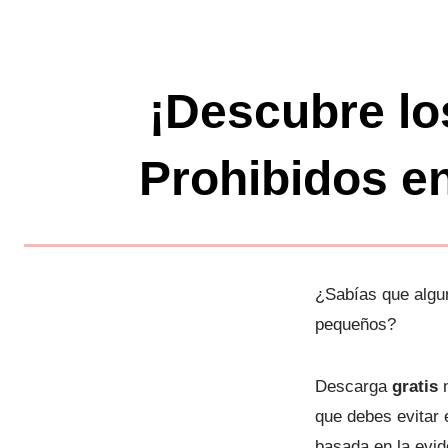
Saltar
al
contenido
¡Descubre lo
Prohibidos en
¿Sabías que algu
pequeños?
Descarga
gratis
n
que debes evitar 
basada en la evid