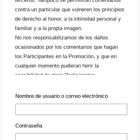
terceros. Tampoco se permitirán comentarios
contra un particular que vulneren los principios
de derecho al honor, a la intimidad personal y
familiar y a la propia imagen.
No nos responsabilizamos de los daños
ocasionados por los comentarios que hagan
los Participantes en la Promoción, y que en
cualquier momento pudieran herir la
sensibilidad de otros Participantes.
Nombre de usuario o correo electrónico
La participación en la presente Promoción, así
como la publicación de los comentarios que se
realicen por parte de los Participantes en las
Contraseña
publicaciones no podrán vulnerar
bajo ningún concepto
Políticas de Privacidad