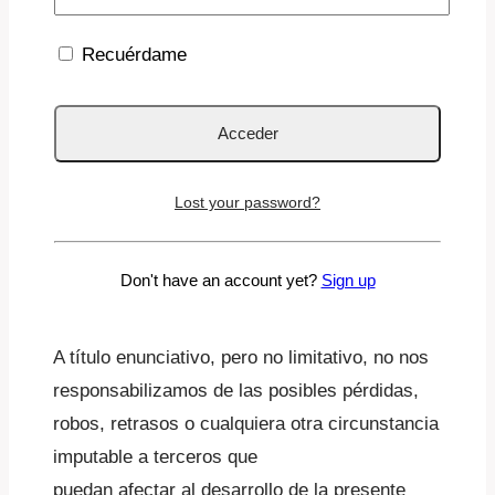
ni
Condiciones de Compra
.
Recuérdame
Si se descubriese por parte de la Empresa el
empleo de medios fraudulentos para la
participación, tales como el empleo de bots en
los comentarios, el premio no le será
Lost your password?
adjudicado y seguirá siendo propiedad de la
Empresa.
Don't have an account yet?
Sign up
7.- EXONERACIÓN DE RESPONSABILIDAD
A título enunciativo, pero no limitativo, no nos
responsabilizamos de las posibles pérdidas,
robos, retrasos o cualquiera otra circunstancia
imputable a terceros que
puedan afectar al desarrollo de la presente