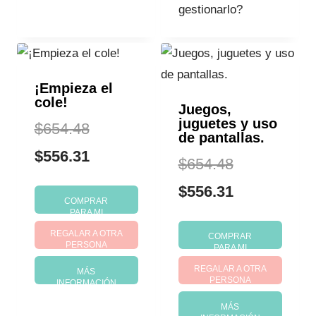
gestionarlo?
¡Empieza el
cole!
Juegos,
juguetes y uso
El
$
654.48
de pantallas.
precio
El
$
556.31
El
$
654.48
original
precio
precio
El
$
556.31
COMPRAR
era:
actual
PARA MI
original
precio
REGALAR A OTRA
$654.48.
es:
COMPRAR
era:
actual
PERSONA
PARA MI
$556.31.
REGALAR A OTRA
$654.48.
es:
MÁS
PERSONA
INFORMACIÓN
$556.31.
MÁS