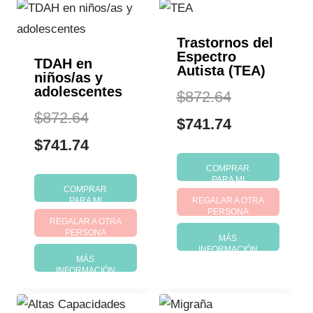
Trastornos del
Espectro
TDAH en
Autista (TEA)
niños/as y
adolescentes
El
$
872.64
El
$
872.64
precio
El
$
741.74
precio
El
$
741.74
original
precio
original
precio
COMPRAR
era:
actual
PARA MI
COMPRAR
era:
actual
PARA MI
REGALAR A OTRA
$872.64.
es:
PERSONA
REGALAR A OTRA
$872.64.
es:
$741.74.
PERSONA
MÁS
$741.74.
INFORMACIÓN
MÁS
INFORMACIÓN