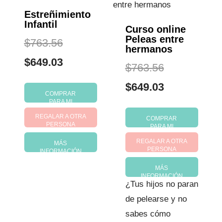
Estreñimiento
Infantil
Curso online
Peleas entre
El
$
763.56
hermanos
precio
El
$
649.03
El
$
763.56
original
precio
precio
El
$
649.03
COMPRAR
era:
actual
PARA MI
original
precio
REGALAR A OTRA
$763.56.
es:
COMPRAR
era:
actual
PERSONA
PARA MI
$649.03.
REGALAR A OTRA
$763.56.
es:
MÁS
PERSONA
INFORMACIÓN
$649.03.
MÁS
INFORMACIÓN
¿Tus hijos no paran
de pelearse y no
sabes cómo