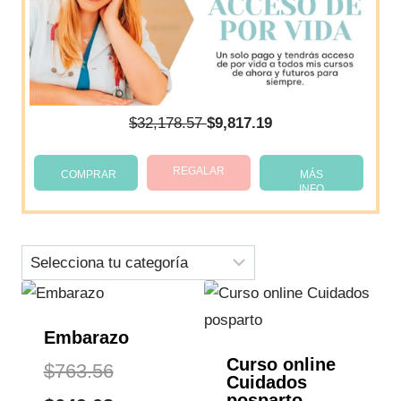
$
32,178.57
$
9,817.19
REGALAR
COMPRAR
MÁS
INFO
Embarazo
Curso online
El
$
763.56
Cuidados
posparto