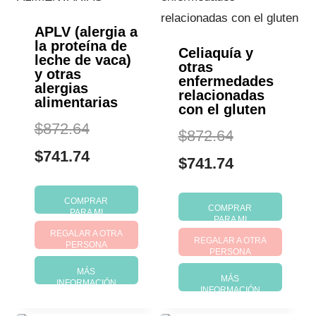
APLV (alergia a
la proteína de
Celiaquía y
leche de vaca)
otras
y otras
enfermedades
alergias
relacionadas
alimentarias
con el gluten
El
$
872.64
El
$
872.64
precio
El
$
741.74
precio
El
$
741.74
original
precio
original
precio
COMPRAR
era:
actual
COMPRAR
PARA MI
era:
actual
PARA MI
REGALAR A OTRA
$872.64.
es:
REGALAR A OTRA
$872.64.
es:
PERSONA
PERSONA
$741.74.
$741.74.
MÁS
MÁS
INFORMACIÓN
INFORMACIÓN