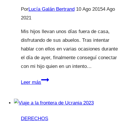
Por
Lucía Galán Bertrand
10 Ago 2015
4 Ago
2021
Mis hijos llevan unos días fuera de casa,
disfrutando de sus abuelos. Tras intentar
hablar con ellos en varias ocasiones durante
el día de ayer, finalmente conseguí conectar
con mi hijo quien en un intento…
La
Leer más
niña
que
se
escapa
DERECHOS
de