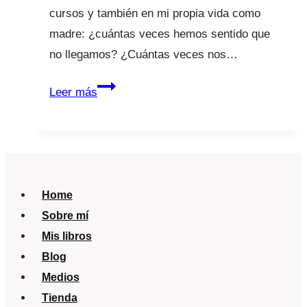
cursos y también en mi propia vida como
madre: ¿cuántas veces hemos sentido que
no llegamos? ¿Cuántas veces nos…
Conferencia
Leer más
“Maternidad
Real”
llega
a
Sevilla
Home
y
Sobre mí
a
Mis libros
Canarias
Blog
Medios
Tienda