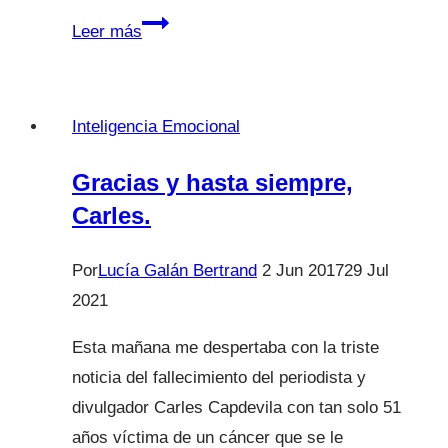
¿Cuál
Leer más
es
tu
pasión?
Inteligencia Emocional
Gracias y hasta siempre,
Carles.
Por
Lucía Galán Bertrand
2 Jun 2017
29 Jul
2021
Esta mañana me despertaba con la triste
noticia del fallecimiento del periodista y
divulgador Carles Capdevila con tan solo 51
años víctima de un cáncer que se le