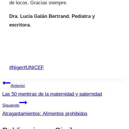
de locos. Gracias siempre.
Dra. Lucía Galán Bertrand. Pediatra y
escritora.
Etiquetas
#
Niger
#
UNICEF
de
Navegación
la
Anterior
entrada:
de
Las 50 mentiras de la maternidad y paternidad
entradas
Siguiente
Atragantamientos: Alimentos prohibidos