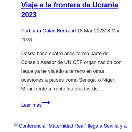
tu
Viaje a la frontera de Ucrania
regazo.
2023
Por
Lucía Galán Bertrand
18 Mar 2023
18 Mar
2023
Desde hace cuatro años formo parte del
Consejo Asesor de UNICEF organización con
laque ya he viajado a terreno en otras
ocasiones a países como Senegal o Níger.
Mirar frente a frente los efectos de…
Viaje
Leer más
a
la
frontera