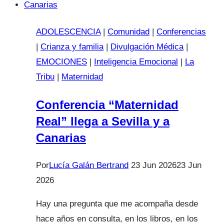
de
Ucrania
ADOLESCENCIA
|
Comunidad
|
Conferencias
2023
|
Crianza y familia
|
Divulgación Médica
|
EMOCIONES
|
Inteligencia Emocional
|
La
Tribu
|
Maternidad
Conferencia “Maternidad
Real” llega a Sevilla y a
Canarias
Por
Lucía Galán Bertrand
23 Jun 2026
23 Jun
2026
Hay una pregunta que me acompaña desde
hace años en consulta, en los libros, en los