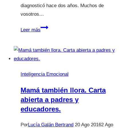
diagnosticó hace dos años. Muchos de
vosotros…
Gracias
Leer más
y
hasta
siempre,
Carles.
Inteligencia Emocional
Mamá también llora. Carta
abierta a padres y
educadores.
Por
Lucía Galán Bertrand
20 Ago 2016
2 Ago