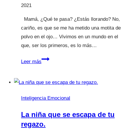
2021
Mamá, ¿Qué te pasa? ¿Estás llorando? No,
cariño, es que se me ha metido una motita de
polvo en el ojo… Vivimos en un mundo en el
que, ser los primeros, es lo más…
Mamá
Leer más
también
llora.
Carta
abierta
Inteligencia Emocional
a
padres
La niña que se escapa de tu
y
regazo.
educadores.