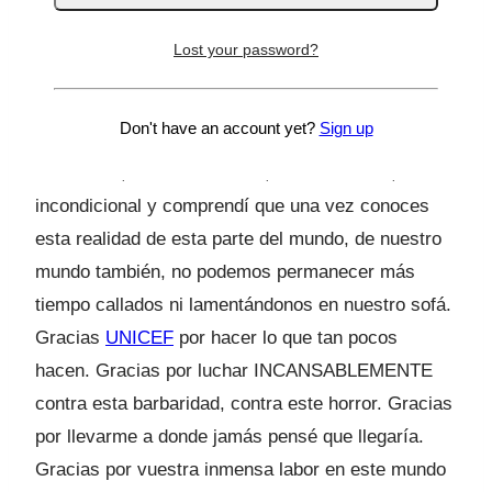
Hablé con mi chico, mi compañero de vida, de
viaje… La persona que yo libremente he elegido.
Lost your password?
– Cariño, esto es muy duro… Te echo de menos.
Sentí en sus palabras de consuelo, el amor que
Don't have an account yet?
Sign up
todas estas niñas probablemente jamás
conocerán, un amor sincero, desinteresado,
incondicional y comprendí que una vez conoces
esta realidad de esta parte del mundo, de nuestro
mundo también, no podemos permanecer más
tiempo callados ni lamentándonos en nuestro sofá.
Gracias
UNICEF
por hacer lo que tan pocos
hacen. Gracias por luchar INCANSABLEMENTE
contra esta barbaridad, contra este horror. Gracias
por llevarme a donde jamás pensé que llegaría.
Gracias por vuestra inmensa labor en este mundo