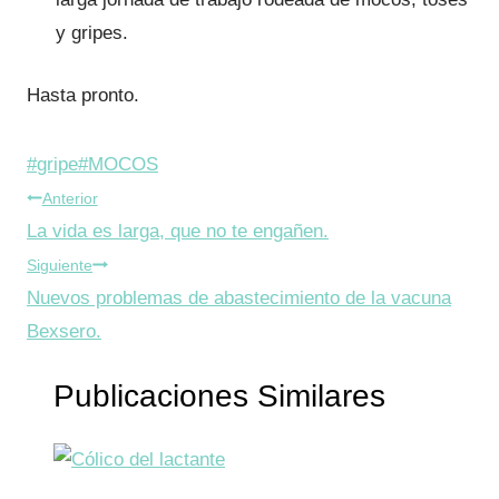
y gripes.
Hasta pronto.
Etiquetas
#
gripe
#
MOCOS
Navegación
de
Anterior
la
La vida es larga, que no te engañen.
de
entrada:
Siguiente
entradas
Nuevos problemas de abastecimiento de la vacuna
Bexsero.
Publicaciones Similares