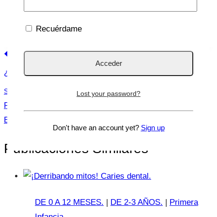
Etiquetas
#
lucia mi pediatra
#
posparto
Recuérdame
de
Navegación
la
Anterior
entrada:
de
¿Los niños tienen cáncer de piel?
entradas
Siguiente
Lost your password?
Premio Latido a la Comunicación 2023: Lucía Galán
Bertrand
Don't have an account yet?
Sign up
Publicaciones Similares
DE 0 A 12 MESES.
|
DE 2-3 AÑOS.
|
Primera
Infancia