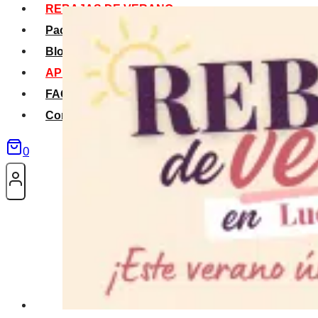
REBAJAS DE VERANO
Packs Verano
Blog
APP La Tribu
FAQS
Contacto
0