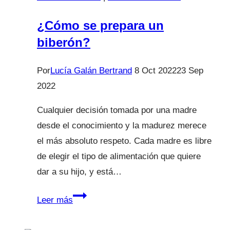
ha
pasado?
¿Cómo se prepara un
biberón?
Por
Lucía Galán Bertrand
8 Oct 2022
23 Sep
2022
Cualquier decisión tomada por una madre
desde el conocimiento y la madurez merece
el más absoluto respeto. Cada madre es libre
de elegir el tipo de alimentación que quiere
dar a su hijo, y está…
¿Cómo
Leer más
se
prepara