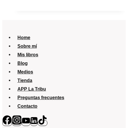
esta
casa
también
se
llora.
Home
Sobre mí
Mis libros
Blog
Medios
Tienda
APP La Tribu
Preguntas frecuentes
Contacto