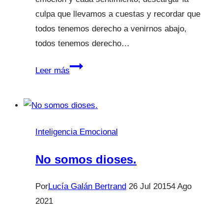
culpa que llevamos a cuestas y recordar que
todos tenemos derecho a venirnos abajo,
todos tenemos derecho…
El
Leer más
Podcast
de
Lucía
Galán
Inteligencia Emocional
|
Episodio
No somos dioses.
03.
No
Por
Lucía Galán Bertrand
26 Jul 2015
4 Ago
puedo
2021
con