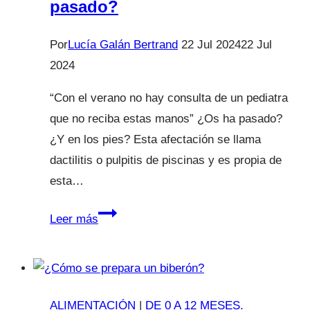
pasado?
Por
Lucía Galán Bertrand
22 Jul 2024
22 Jul
2024
“Con el verano no hay consulta de un pediatra
que no reciba estas manos” ¿Os ha pasado?
¿Y en los pies? Esta afectación se llama
dactilitis o pulpitis de piscinas y es propia de
esta…
Dedos
Leer más
rojos
y
verano
¿Te
ALIMENTACIÓN
|
DE 0 A 12 MESES.