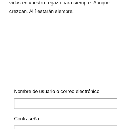
vidas en vuestro regazo para siempre. Aunque
crezcan. Allí estarán siempre.
Lucía Galán Bertrand | Pediatra y Escritora
Nombre de usuario o correo electrónico
Puedes seguirme en:
Facebook
Instagram
TikTok
Contraseña