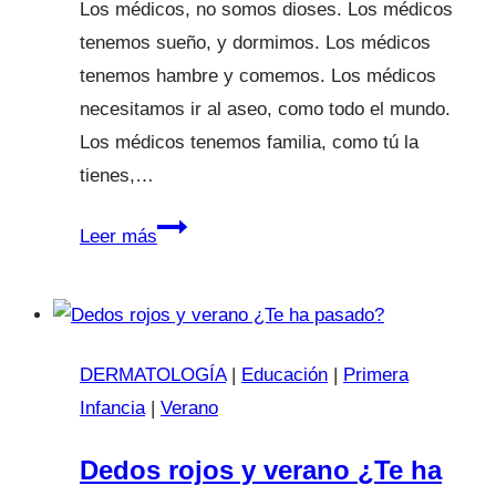
Los médicos, no somos dioses. Los médicos
todo.
tenemos sueño, y dormimos. Los médicos
Y
tenemos hambre y comemos. Los médicos
no
necesitamos ir al aseo, como todo el mundo.
pasa
Los médicos tenemos familia, como tú la
nada…
tienes,…
No
Leer más
somos
dioses.
DERMATOLOGÍA
|
Educación
|
Primera
Infancia
|
Verano
Dedos rojos y verano ¿Te ha