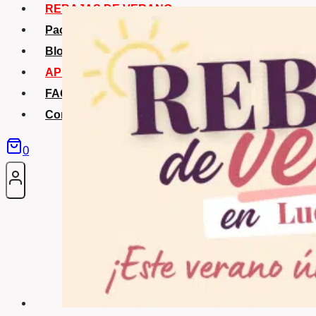
REBAJAS DE VERANO
Packs Verano
Blog
APP La Tribu
FAQS
Contacto
0