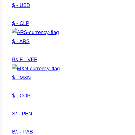
$ - USD
$ - CLP
$ - ARS
Bs F - VEF
$ - MXN
$ - COP
S/ - PEN
B/. - PAB