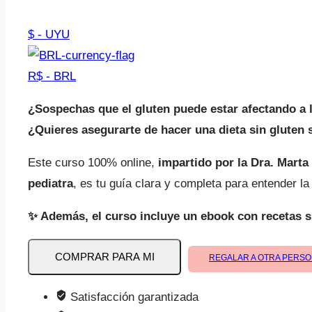
$ - UYU
R$ - BRL
¿Sospechas que el gluten puede estar afectando a 
¿Quieres asegurarte de hacer una dieta sin gluten 
Este curso 100% online,
impartido por la Dra. Marta
pediatra
, es tu guía clara y completa para entender l
✨ Además, el curso incluye un ebook con recetas s
Celiaquía
COMPRAR PARA MI
REGALAR A OTRA PERS
y
otras
Satisfacción garantizada
enfermedades