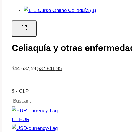
Celiaquía y otras enfermeda
El
El
$
44.637,59
$
37.941,95
precio
precio
original
actual
$ - CLP
era:
es:
$44.637,59.
$37.941,95.
€ - EUR