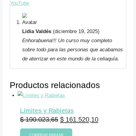
YouTube
Lidia Valdés
(diciembre 19, 2025)
Enhorabuena!!! Un curso muy completo
sobre todo para las personas que acabamos
de aterrizar en este mundo de la celiaquía.
Productos relacionados
Límites y Rabietas
El
El
$
190.023,65
$
161.520,10
precio
precio
COMPRAR PARA MI