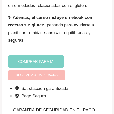
enfermedades relacionadas con el gluten.
✨ Además, el curso incluye un ebook con
recetas sin gluten
, pensado para ayudarte a
planificar comidas sabrosas, equilibradas y
seguras.
Celiaquía
COMPRAR PARA MI
y
otras
REGALAR A OTRA PERSONA
enfermedades
relacionadas
Satisfacción garantizada
con
Pago Seguro
el
gluten
GARANTÍA DE SEGURIDAD EN EL PAGO