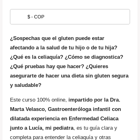
original
actual
$ - COP
era:
es:
$ 190.023,65.
$ 161.520,10.
¿Sospechas que el gluten puede estar
afectando a la salud de tu hijo o de tu hija?
¿Qué es la celiaquía? ¿Cómo se diagnostica?
¿Qué pruebas hay que hacer?
¿Quieres
asegurarte de hacer una dieta sin gluten segura
y saludable?
Este curso 100% online,
impartido por la Dra.
Marta Velasco, Gastroenteróloga infantil con
dilatada experiencia en Enfermedad Celiaca
junto a Lucía, mi pediatra
, es tu guía clara y
completa para entender la celiaquía y otras