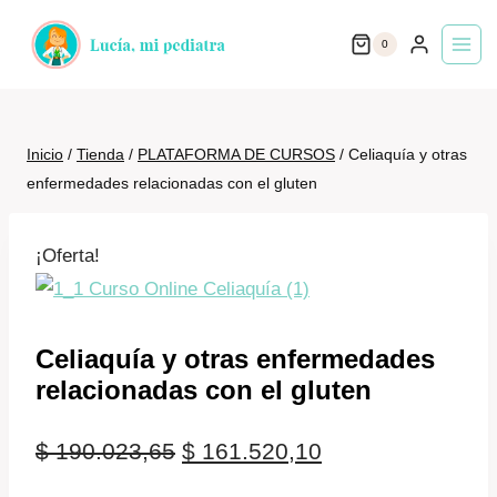
Saltar
0
al
contenido
Inicio
/
Tienda
/
PLATAFORMA DE CURSOS
/
Celiaquía y otras
enfermedades relacionadas con el gluten
¡Oferta!
Celiaquía y otras enfermedades
relacionadas con el gluten
El
El
$
190.023,65
$
161.520,10
precio
precio