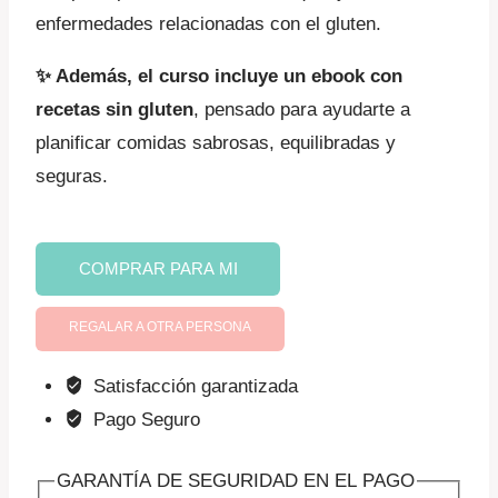
enfermedades relacionadas con el gluten.
✨ Además, el curso incluye un ebook con
recetas sin gluten
, pensado para ayudarte a
planificar comidas sabrosas, equilibradas y
seguras.
Celiaquía
COMPRAR PARA MI
y
otras
REGALAR A OTRA PERSONA
enfermedades
relacionadas
Satisfacción garantizada
con
Pago Seguro
el
gluten
GARANTÍA DE SEGURIDAD EN EL PAGO