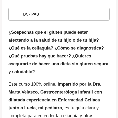
original
actual
B/. - PAB
era:
es:
47,06 B/..
40,00 B/..
¿Sospechas que el gluten puede estar
afectando a la salud de tu hijo o de tu hija?
¿Qué es la celiaquía? ¿Cómo se diagnostica?
¿Qué pruebas hay que hacer?
¿Quieres
asegurarte de hacer una dieta sin gluten segura
y saludable?
Este curso 100% online,
impartido por la Dra.
Marta Velasco, Gastroenteróloga infantil con
dilatada experiencia en Enfermedad Celiaca
junto a Lucía, mi pediatra
, es tu guía clara y
completa para entender la celiaquía y otras