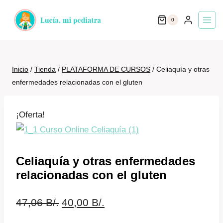
Saltar
0
al
contenido
Inicio
/
Tienda
/
PLATAFORMA DE CURSOS
/
Celiaquía y otras
enfermedades relacionadas con el gluten
¡Oferta!
Celiaquía y otras enfermedades
relacionadas con el gluten
El
El
47,06
B/.
40,00
B/.
precio
precio