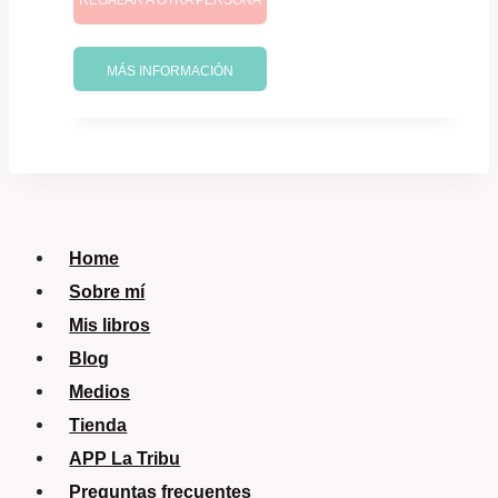
REGALAR A OTRA PERSONA
era:
es:
47,06 B/..
40,00 B/..
MÁS INFORMACIÓN
Home
Sobre mí
Mis libros
Blog
Medios
Tienda
APP La Tribu
Preguntas frecuentes