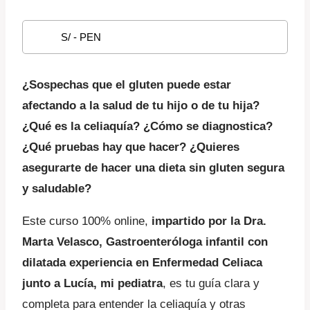
original
actual
S/ - PEN
era:
es:
S/ 167.34.
S/ 142.24.
¿Sospechas que el gluten puede estar
afectando a la salud de tu hijo o de tu hija?
¿Qué es la celiaquía? ¿Cómo se diagnostica?
¿Qué pruebas hay que hacer?
¿Quieres
asegurarte de hacer una dieta sin gluten segura
y saludable?
Este curso 100% online,
impartido por la Dra.
Marta Velasco, Gastroenteróloga infantil con
dilatada experiencia en Enfermedad Celiaca
junto a Lucía, mi pediatra
, es tu guía clara y
completa para entender la celiaquía y otras