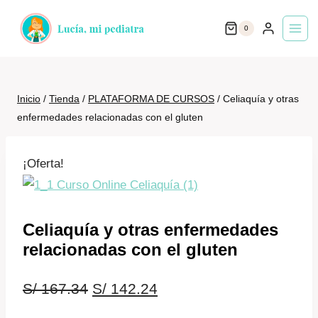
Saltar
0
al
contenido
Inicio
/
Tienda
/
PLATAFORMA DE CURSOS
/
Celiaquía y otras
enfermedades relacionadas con el gluten
¡Oferta!
Celiaquía y otras enfermedades
relacionadas con el gluten
El
El
S/
167.34
S/
142.24
precio
precio