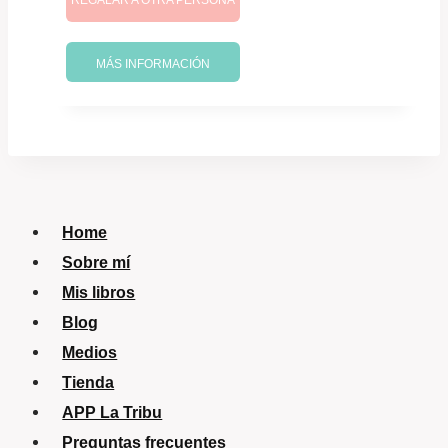
REGALAR A OTRA PERSONA
era:
es:
S/ 146.42.
S/ 124.46.
MÁS INFORMACIÓN
Home
Sobre mí
Mis libros
Blog
Medios
Tienda
APP La Tribu
Preguntas frecuentes