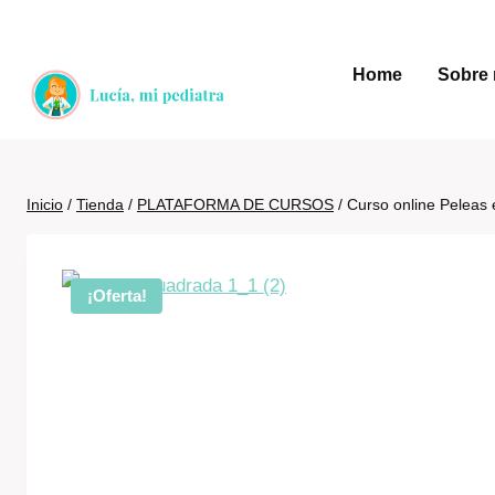
Saltar
al
Home
Sobre 
contenido
Inicio
/
Tienda
/
PLATAFORMA DE CURSOS
/
Curso online Peleas
¡Oferta!