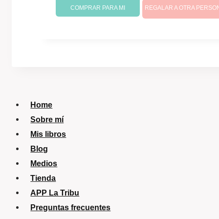
precio
precio
COMPRAR PARA MI
REGALAR A OTRA PERSO
original
actual
era:
es:
$60,00.
$51,00.
Home
Sobre mí
Mis libros
Blog
Medios
Tienda
APP La Tribu
Preguntas frecuentes