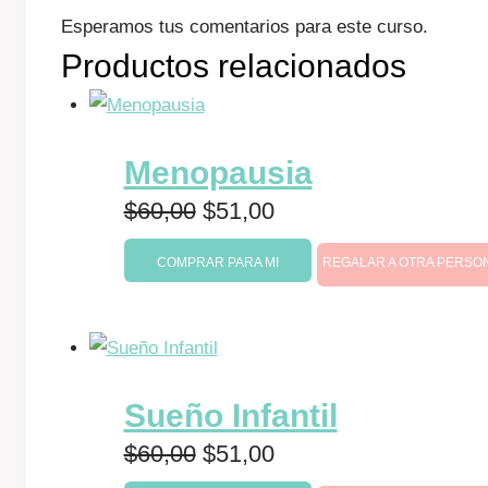
Esperamos tus comentarios para este curso.
Productos relacionados
Menopausia
El
El
$
60,00
$
51,00
precio
precio
COMPRAR PARA MI
REGALAR A OTRA PERSO
original
actual
era:
es:
$60,00.
$51,00.
Sueño Infantil
El
El
$
60,00
$
51,00