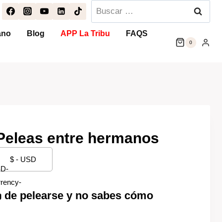
Buscar:
ano
Blog
APP La Tribu
FAQS
0
Peleas entre hermanos
$ - USD
n de pelearse y no sabes cómo