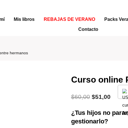
mí
Mis libros
REBAJAS DE VERANO
Packs Ver
Contacto
 entre hermanos
Curso online 
El
El
$
60,00
$
51,00
precio
precio
¿Tus hijos no para
original
actual
gestionarlo?