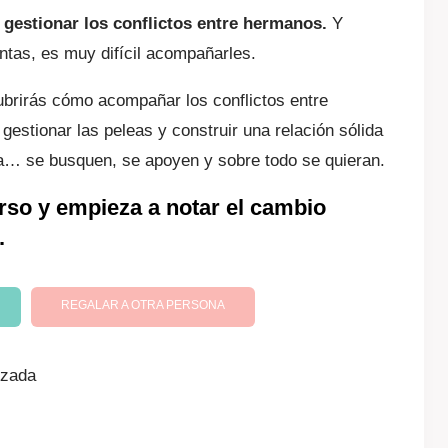
gestionar los conflictos entre hermanos.
Y
.
ntas, es muy difícil acompañarles.
ubrirás cómo acompañar los conflictos entre
estionar las peleas y construir una relación sólida
a… se busquen, se apoyen y sobre todo se quieran.
urso y empieza a notar el cambio
.
REGALAR A OTRA PERSONA
izada