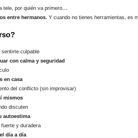
la tele, por quién va primero…
tos entre hermanos.
Y cuando no tienes herramientas, es m
rso?
 sentirte culpable
ctuar con calma y seguridad
culo
as en casa
to del conflicto (sin improvisar)
sí mismos
ndo discuten
u autoestima
 fuerte y duradera
el día a día