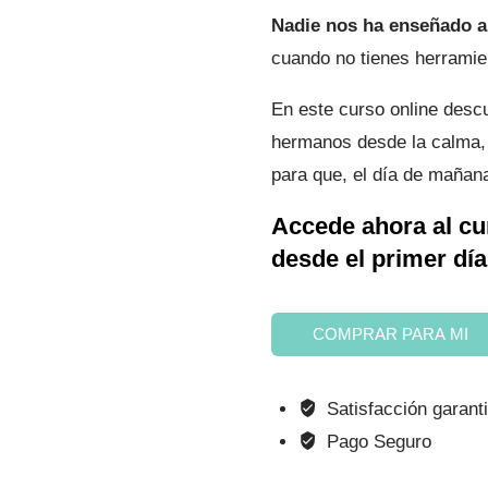
era:
es:
Nadie nos ha enseñado a 
$60,00.
$51,00
cuando no tienes herramie
En este curso online desc
hermanos desde la calma, g
para que, el día de mañan
​Accede ahora al c
desde el primer día
Curso
COMPRAR PARA MI
online
Peleas
Satisfacción garant
entre
Pago Seguro
hermanos