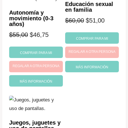
Educación sexual
en familia
Autonomía y
movimiento (0-3
El
El
$
60,00
$
51,00
años)
precio
precio
El
El
$
55,00
$
46,75
COMPRAR PARA MI
original
actual
precio
precio
REGALAR A OTRA PERSONA
era:
es:
COMPRAR PARA MI
original
actual
$60,00.
$51,00.
REGALAR A OTRA PERSONA
era:
es:
MÁS INFORMACIÓN
$55,00.
$46,75.
MÁS INFORMACIÓN
Juegos, juguetes y