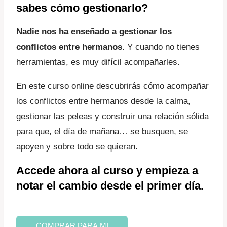
original
actual
sabes cómo gestionarlo?
era:
es:
Nadie nos ha enseñado a gestionar los
$60,00.
$51,00.
conflictos entre hermanos.
Y cuando no tienes
herramientas, es muy difícil acompañarles.
En este curso online descubrirás cómo acompañar
los conflictos entre hermanos desde la calma,
gestionar las peleas y construir una relación sólida
para que, el día de mañana… se busquen, se
apoyen y sobre todo se quieran.
​Accede ahora al curso y empieza a
notar el cambio desde el primer día.
Curso
COMPRAR PARA MI