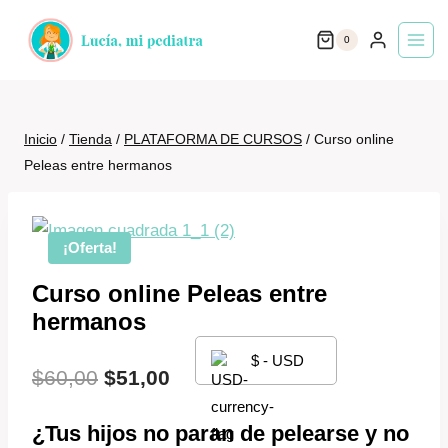
Saltar
0
al
contenido
Inicio
/
Tienda
/
PLATAFORMA DE CURSOS
/
Curso online
Peleas entre hermanos
¡Oferta!
Curso online Peleas entre
hermanos
$ - USD
El
El
$
60,00
$
51,00
precio
precio
¿Tus hijos no paran de pelearse y no