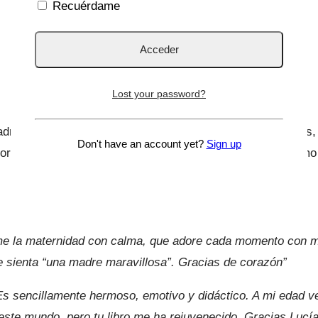
Recuérdame
Lost your password?
res; todo aquello que nos transforma: la culpa, los juicios, l
Don't have an account yet?
Sign up
portancia de educar a nuestros hijos en el optimismo y cómo 
me la maternidad con calma, que adore cada momento con m
 sienta “una madre maravillosa”. Gracias de corazón”
Es sencillamente hermoso, emotivo y didáctico. A mi edad v
este mundo, pero tu libro me ha rejuvenecido. Gracias Lucí