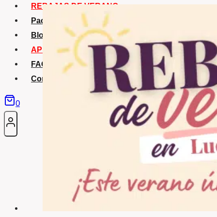
REBAJAS DE VERANO
Packs Verano
Blog
APP La Tribu
FAQS
Contacto
0