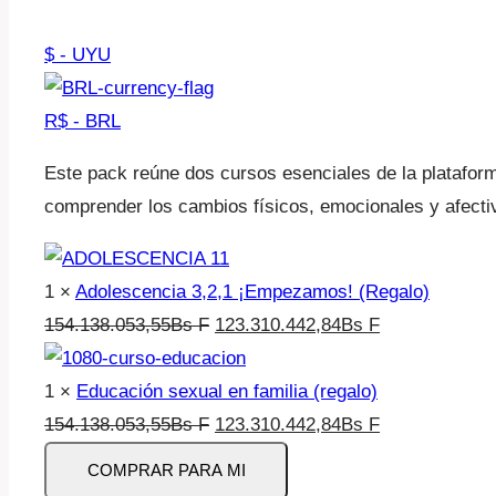
$ - UYU
R$ - BRL
Este pack reúne dos cursos esenciales de la platafor
comprender los cambios físicos, emocionales y afectiv
1 ×
Adolescencia 3,2,1 ¡Empezamos! (Regalo)
El
El
154.138.053,55
Bs F
123.310.442,84
Bs F
precio
precio
original
actual
1 ×
Educación sexual en familia (regalo)
era:
El
es:
El
154.138.053,55
Bs F
123.310.442,84
Bs F
Pack
154.138.053,55Bs
precio
123.310.442,
precio
COMPRAR PARA MI
Adolescencia
F.
original
F.
actual