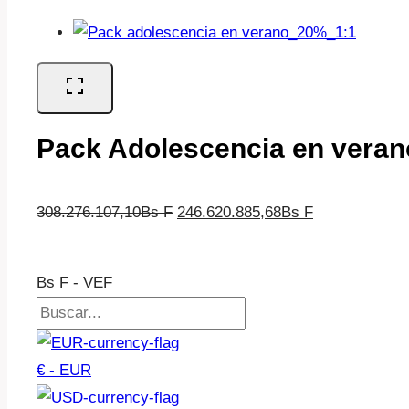
Pack Adolescencia en verano
El
El
308.276.107,10
Bs F
246.620.885,68
Bs F
precio
precio
original
actual
Bs F - VEF
era:
es:
308.276.107,10Bs
246.620.885,
F.
F.
€ - EUR