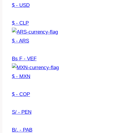
$ - USD
$ - CLP
$ - ARS
Bs F - VEF
$ - MXN
$ - COP
S/ - PEN
B/. - PAB