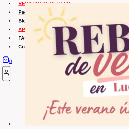
REBAJAS DE VERANO
Packs Verano
Blog
APP La Tribu
FAQS
Contacto
0