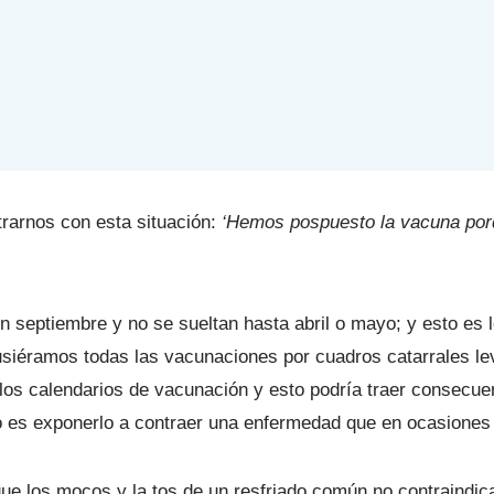
rarnos con esta situación:
‘Hemos pospuesto la vacuna porq
n septiembre y no se sueltan hasta abril o mayo; y esto es l
usiéramos todas las vacunaciones por cuadros catarrales le
los calendarios de vacunación y esto podría traer consecuen
o es exponerlo a contraer una enfermedad que en ocasiones
 que los mocos y la tos de un resfriado común no contraindi