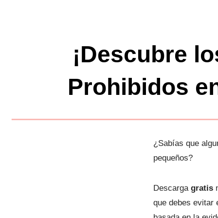
Saltar
al
contenido
¡Descubre lo
Prohibidos en
¿Sabías que algu
pequeños?
Descarga
gratis
n
que debes evitar 
basada en la evid