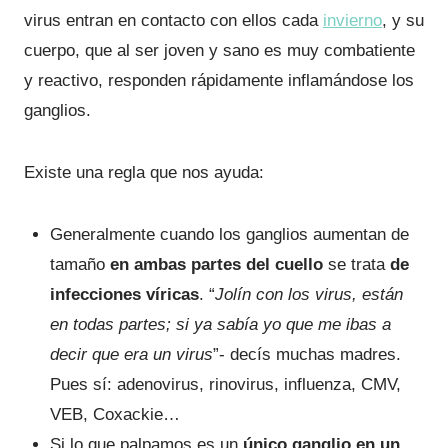
virus entran en contacto con ellos cada
invierno
, y su
cuerpo, que al ser joven y sano es muy combatiente
y reactivo, responden rápidamente inflamándose los
ganglios.
Existe una regla que nos ayuda:
Generalmente cuando los ganglios aumentan de
tamaño
en ambas partes del cuello
se trata
de
infecciones víricas
. “
Jolín con los virus, están
en todas partes; si ya sabía yo que me ibas a
decir que era un virus
”- decís muchas madres.
Pues sí: adenovirus, rinovirus, influenza, CMV,
VEB, Coxackie…
Si lo que palpamos es un
único ganglio en un