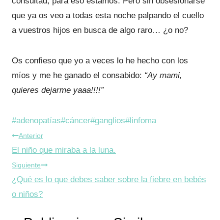
consultad, para eso estamos. Pero sin obsesionarse
que ya os veo a todas esta noche palpando el cuello
a vuestros hijos en busca de algo raro… ¿o no?
Os confieso que yo a veces lo he hecho con los
míos y me he ganado el consabido:
“Ay mami,
quieres dejarme yaaa!!!!”
Etiquetas
#
adenopatías
#
cáncer
#
ganglios
#
linfoma
Navegación
de
Anterior
la
El niño que miraba a la luna.
de
entrada:
Siguiente
entradas
¿Qué es lo que debes saber sobre la fiebre en bebés
o niños?