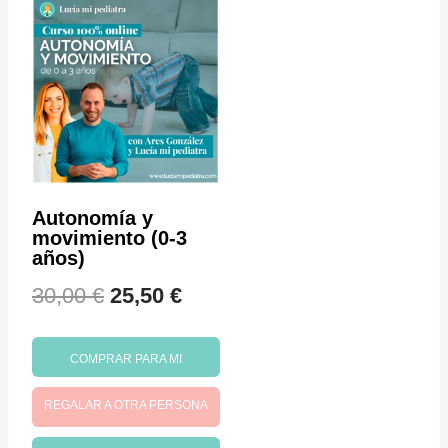
Autonomía y
movimiento (0-3
años)
El
El
30,00
€
25,50
€
precio
precio
COMPRAR PARA MI
original
actual
REGALAR A OTRA PERSONA
era:
es: