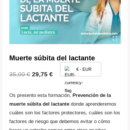
Muerte súbita del lactante
€ - EUR
El
El
35,00
€
29,75
€
precio
precio
Os presento esta formación,
Prevención de la
original
actual
muerte súbita del lactante
donde aprenderemos
era:
es:
cuáles son los factores protectores, cuáles son los
35,00 €.
29,75 €.
factores de riesgo que debemos evitar o cómo