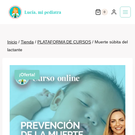
Saltar
0
al
contenido
Inicio
/
Tienda
/
PLATAFORMA DE CURSOS
/
Muerte súbita del
lactante
¡Oferta!