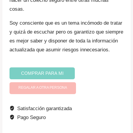
hacer un colecho seguro entre otras muchas
cosas.
Soy consciente que es un tema incómodo de tratar
y quizá de escuchar pero os garantizo que siempre
es mejor saber y disponer de toda la información
actualizada que asumir riesgos innecesarios.
Muerte
COMPRAR PARA MI
súbita
del
REGALAR A OTRA PERSONA
lactante
cantidad
Satisfacción garantizada
Pago Seguro