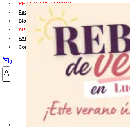
REBAJAS DE VERANO
Packs Verano
Blog
APP La Tribu
FAQS
Contacto
0