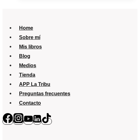
damos
antibiótico?
Home
Sobre mí
Mis libros
Blog
Medios
Tienda
APP La Tribu
Preguntas frecuentes
Contacto