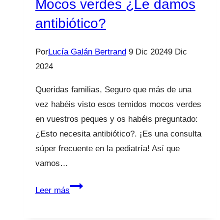
Mocos verdes ¿Le damos
antibiótico?
Por
Lucía Galán Bertrand
9 Dic 2024
9 Dic
2024
Queridas familias, Seguro que más de una
vez habéis visto esos temidos mocos verdes
en vuestros peques y os habéis preguntado:
¿Esto necesita antibiótico?. ¡Es una consulta
súper frecuente en la pediatría! Así que
vamos…
Mocos
Leer más
verdes
¿Le