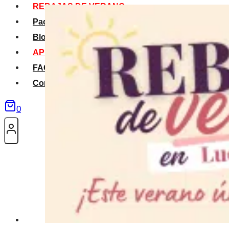
REBAJAS DE VERANO
Packs Verano
Blog
APP La Tribu
FAQS
Contacto
0