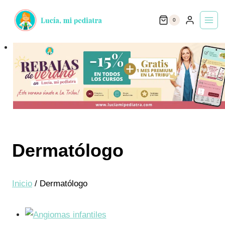
Saltar
0
al
contenido
Dermatólogo
Inicio
/
Dermatólogo