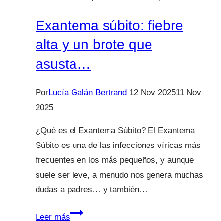
Exantema súbito: fiebre
alta y un brote que
asusta…
Por
Lucía Galán Bertrand
12 Nov 2025
11 Nov
2025
¿Qué es el Exantema Súbito? El Exantema
Súbito es una de las infecciones víricas más
frecuentes en los más pequeños, y aunque
suele ser leve, a menudo nos genera muchas
dudas a padres… y también…
Exantema
Leer más