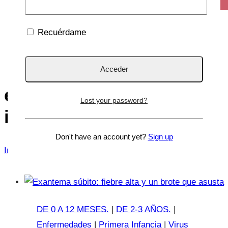
Recuérdame
enfermedades víricas
Lost your password?
infantiles
Don't have an account yet?
Sign up
Inicio
/
enfermedades víricas infantiles
DE 0 A 12 MESES.
|
DE 2-3 AÑOS.
|
Enfermedades
|
Primera Infancia
|
Virus