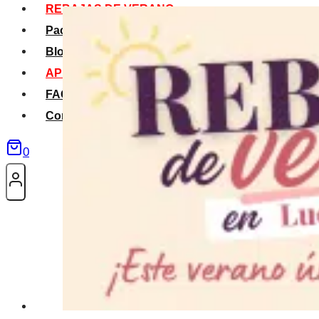
REBAJAS DE VERANO
Packs Verano
Blog
APP La Tribu
FAQS
Contacto
0