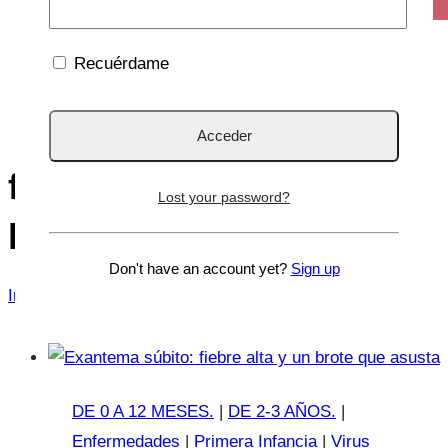
Recuérdame
fiebre en niños
Lost your password?
pequeños
Don't have an account yet?
Sign up
Inicio
/
fiebre en niños pequeños
DE 0 A 12 MESES.
|
DE 2-3 AÑOS.
|
Enfermedades
|
Primera Infancia
|
Virus