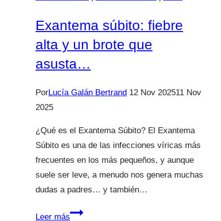
Exantema súbito: fiebre
alta y un brote que
asusta…
Por
Lucía Galán Bertrand
12 Nov 2025
11 Nov
2025
¿Qué es el Exantema Súbito? El Exantema
Súbito es una de las infecciones víricas más
frecuentes en los más pequeños, y aunque
suele ser leve, a menudo nos genera muchas
dudas a padres… y también…
Exantema
Leer más