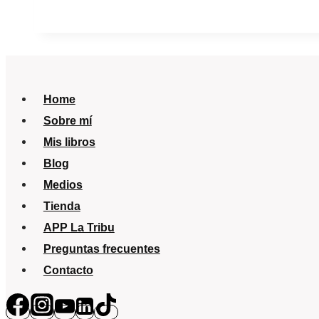
rojos
y
verano
¿Te
ha
Home
pasado?
Sobre mí
Mis libros
Blog
Medios
Tienda
APP La Tribu
Preguntas frecuentes
Contacto