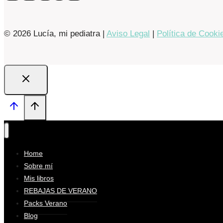
© 2026 Lucía, mi pediatra |
Aviso Legal
|
Política de Cooki
Home
Sobre mí
Mis libros
REBAJAS DE VERANO
Packs Verano
Blog