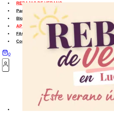
REBAJAS DE VERANO
Packs Verano
Blog
APP La Tribu
FAQS
Contacto
0