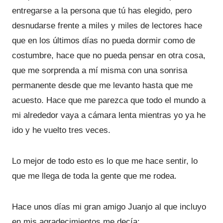
entregarse a la persona que tú has elegido, pero
desnudarse frente a miles y miles de lectores hace
que en los últimos días no pueda dormir como de
costumbre, hace que no pueda pensar en otra cosa,
que me sorprenda a mí misma con una sonrisa
permanente desde que me levanto hasta que me
acuesto. Hace que me parezca que todo el mundo a
mi alrededor vaya a cámara lenta mientras yo ya he
ido y he vuelto tres veces.
Lo mejor de todo esto es lo que me hace sentir, lo
que me llega de toda la gente que me rodea.
Hace unos días mi gran amigo Juanjo al que incluyo
en mis agradecimientos me decía: