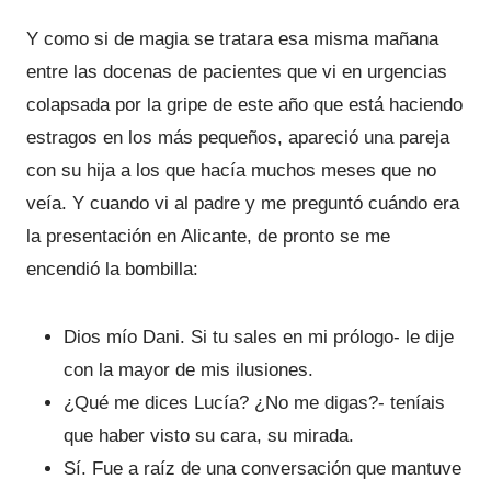
Y como si de magia se tratara esa misma mañana
entre las docenas de pacientes que vi en urgencias
colapsada por la gripe de este año que está haciendo
estragos en los más pequeños, apareció una pareja
con su hija a los que hacía muchos meses que no
veía. Y cuando vi al padre y me preguntó cuándo era
la presentación en Alicante, de pronto se me
encendió la bombilla:
Dios mío Dani. Si tu sales en mi prólogo- le dije
con la mayor de mis ilusiones.
¿Qué me dices Lucía? ¿No me digas?- teníais
que haber visto su cara, su mirada.
Sí. Fue a raíz de una conversación que mantuve