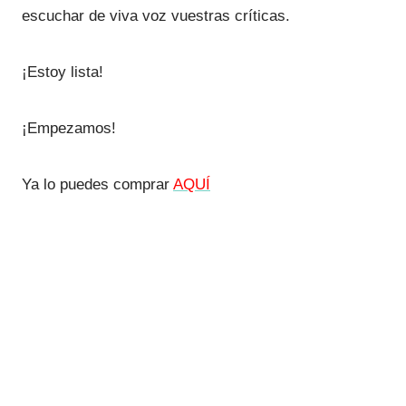
escuchar de viva voz vuestras críticas.
¡Estoy lista!
¡Empezamos!
Ya lo puedes comprar
AQUÍ