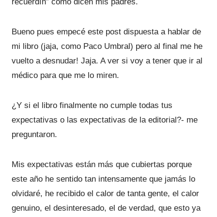
recuerdín” como dicen mis padres.
Bueno pues empecé este post dispuesta a hablar de
mi libro (jaja, como Paco Umbral) pero al final me he
vuelto a desnudar! Jaja. A ver si voy a tener que ir al
médico para que me lo miren.
¿Y si el libro finalmente no cumple todas tus
expectativas o las expectativas de la editorial?- me
preguntaron.
Mis expectativas están más que cubiertas porque
este año he sentido tan intensamente que jamás lo
olvidaré, he recibido el calor de tanta gente, el calor
genuino, el desinteresado, el de verdad, que esto ya