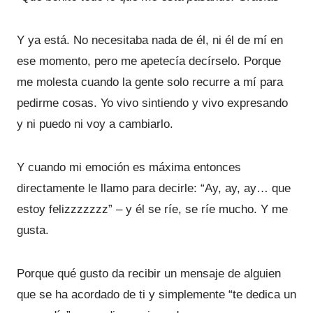
Y ya está. No necesitaba nada de él, ni él de mí en
ese momento, pero me apetecía decírselo. Porque
me molesta cuando la gente solo recurre a mí para
pedirme cosas. Yo vivo sintiendo y vivo expresando
y ni puedo ni voy a cambiarlo.
Y cuando mi emoción es máxima entonces
directamente le llamo para decirle: “Ay, ay, ay… que
estoy felizzzzzzz” – y él se ríe, se ríe mucho. Y me
gusta.
Porque qué gusto da recibir un mensaje de alguien
que se ha acordado de ti y simplemente “te dedica un