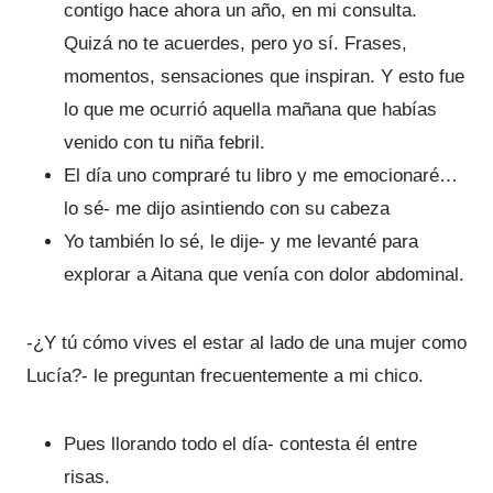
contigo hace ahora un año, en mi consulta.
Quizá no te acuerdes, pero yo sí. Frases,
momentos, sensaciones que inspiran. Y esto fue
lo que me ocurrió aquella mañana que habías
venido con tu niña febril.
El día uno compraré tu libro y me emocionaré…
lo sé- me dijo asintiendo con su cabeza
Yo también lo sé, le dije- y me levanté para
explorar a Aitana que venía con dolor abdominal.
-¿Y tú cómo vives el estar al lado de una mujer como
Lucía?- le preguntan frecuentemente a mi chico.
Pues llorando todo el día- contesta él entre
risas.