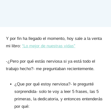
Y por fin ha llegado el momento, hoy sale a la venta
mi libro:
“Lo mejor de nuestras vidas”
-¿Pero por qué estás nerviosa si ya está todo el
trabajo hecho?- me preguntaban recientemente.
¿Que por qué estoy nerviosa?- le pregunté
sorprendida- solo te voy a leer 5 frases, las 5
primeras, la dedicatoria, y entonces entenderás
por qué: