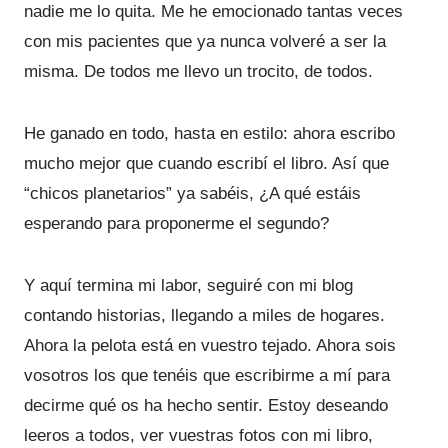
nadie me lo quita. Me he emocionado tantas veces
con mis pacientes que ya nunca volveré a ser la
misma. De todos me llevo un trocito, de todos.
He ganado en todo, hasta en estilo: ahora escribo
mucho mejor que cuando escribí el libro. Así que
“chicos planetarios” ya sabéis, ¿A qué estáis
esperando para proponerme el segundo?
Y aquí termina mi labor, seguiré con mi blog
contando historias, llegando a miles de hogares.
Ahora la pelota está en vuestro tejado. Ahora sois
vosotros los que tenéis que escribirme a mí para
decirme qué os ha hecho sentir. Estoy deseando
leeros a todos, ver vuestras fotos con mi libro,