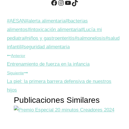
Facebook
Instagram
YouTube
TikTok
Etiquetas
#
AESAN
#
alerta alimentaria
#
bacterias
de
alimentos
#
intoxicación alimentaria
#
Lucía mi
la
pediatra
#
niños y gastroenteritis
#
salmonelosis
#
salud
entrada:
infantil
#
seguridad alimentaria
Navegación
Anterior
Entrenamiento de fuerza en la infancia
de
Siguiente
entradas
La piel: la primera barrera defensiva de nuestros
hijos
Publicaciones Similares