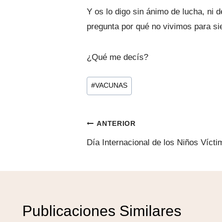
Y os lo digo sin ánimo de lucha, ni 
pregunta por qué no vivimos para s
¿Qué me decís?
Etiquetas
#
VACUNAS
de
la
Navegación
entrada:
ANTERIOR
Día Internacional de los Niños Víct
de
entradas
Publicaciones Similares