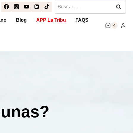
Buscar:
ano
Blog
APP La Tribu
FAQS
0
cunas?