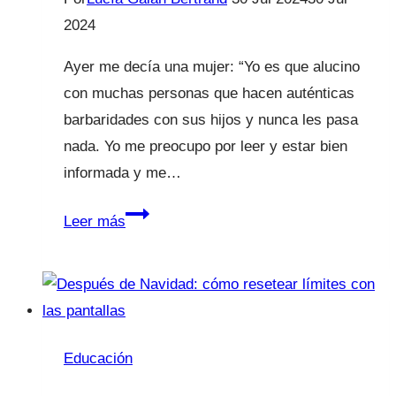
2024
Ayer me decía una mujer: “Yo es que alucino
con muchas personas que hacen auténticas
barbaridades con sus hijos y nunca les pasa
nada. Yo me preocupo por leer y estar bien
informada y me…
“Eres
Leer más
una
exagerada,
es
que
lees
Educación
demasiado”