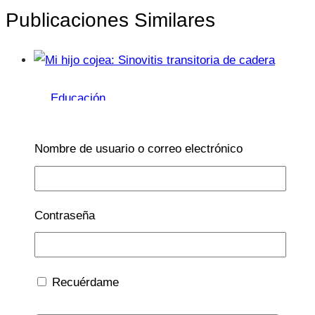
Publicaciones Similares
Educación
Mi hijo cojea: Sinovitis
Nombre de usuario o correo electrónico
transitoria de cadera
Por
Lucía Galán Bertrand
13 Mar 2023
13 Mar
Contraseña
2023
Mi hijo cojea: Sinovitis transitoria de cadera
Tu hijo de pronto empieza a cojear y nos
Recuérdame
saltan todas las alarmas. Hace unos días