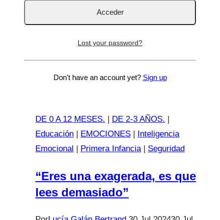
hablaba sobre la cojera abordando un cuadro
relativamente frecuente que se
llama miositis…
Lost your password?
Mi
Leer más
hijo
Don't have an account yet?
Sign up
cojea:
Sinovitis
transitoria
DE 0 A 12 MESES.
|
DE 2-3 AÑOS.
|
de
Educación
|
EMOCIONES
|
Inteligencia
cadera
Emocional
|
Primera Infancia
|
Seguridad
“Eres una exagerada, es que
lees demasiado”
Por
Lucía Galán Bertrand
30 Jul 2024
30 Jul