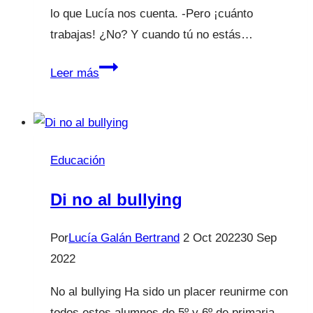
lo que Lucía nos cuenta. -Pero ¡cuánto
trabajas! ¿No? Y cuando tú no estás…
El
Leer más
Podcast
de
Lucía
Galán
Educación
|
Episodio
Di no al bullying
2. ¿Y
tú?
Por
Lucía Galán Bertrand
2 Oct 2022
30 Sep
¿Cuándo
2022
ves
No al bullying Ha sido un placer reunirme con
a
todos estos alumnos de 5º y 6º de primaria