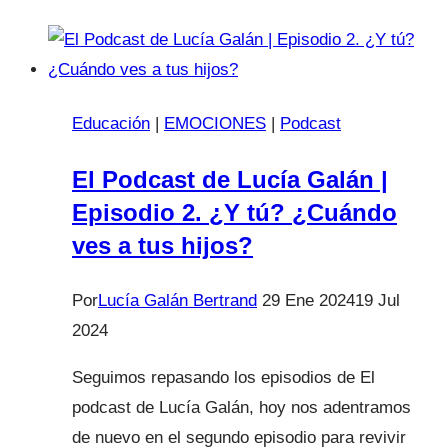
Navidad:
cómo
resetear
límites
Educación
|
EMOCIONES
|
Podcast
con
las
El Podcast de Lucía Galán |
pantallas
Episodio 2. ¿Y tú? ¿Cuándo
ves a tus hijos?
Por
Lucía Galán Bertrand
29 Ene 2024
19 Jul
2024
Seguimos repasando los episodios de El
podcast de Lucía Galán, hoy nos adentramos
de nuevo en el segundo episodio para revivir