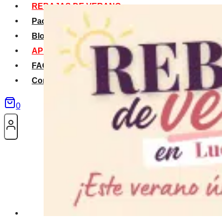
REBAJAS DE VERANO
Packs Verano
Blog
APP La Tribu
FAQS
Contacto
0