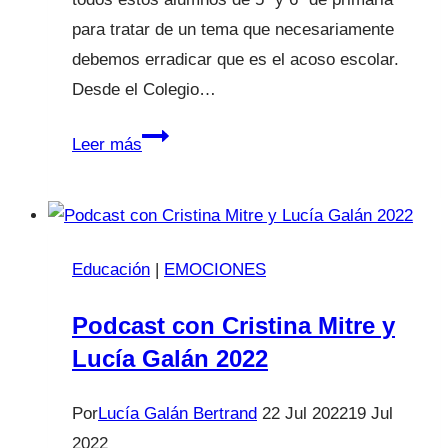
tus
para tratar de un tema que necesariamente
hijos?
debemos erradicar que es el acoso escolar.
Desde el Colegio…
Di
Leer más
no
al
bullying
Educación
|
EMOCIONES
Podcast con Cristina Mitre y
Lucía Galán 2022
Por
Lucía Galán Bertrand
22 Jul 2022
19 Jul
2022