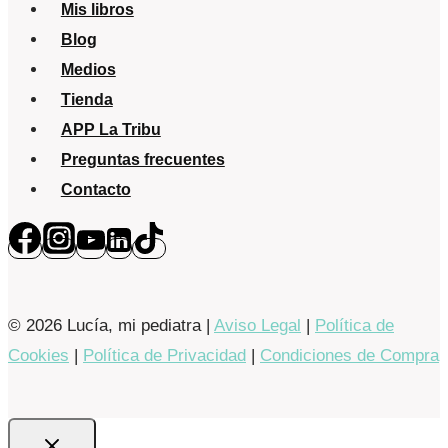
es
Mis libros
desprotegerlos
Blog
frente
Medios
a
Tienda
la
APP La Tribu
vida”
Preguntas frecuentes
|
Contacto
Entrevista
El
Español
© 2026 Lucía, mi pediatra |
Aviso Legal
|
Política de
Cookies
|
Política de Privacidad
|
Condiciones de Compra