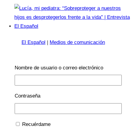
El Español
|
Medios de comunicación
Lucía, mi pediatra:
Nombre de usuario o correo electrónico
“Sobreproteger a nuestros
hijos es desprotegerlos
frente a la vida” |
Contraseña
Entrevista El Español
15 Sep 2023
Recuérdame
15 Sep 2023