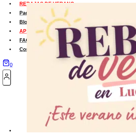
REBAJAS DE VERANO
Packs Verano
Blog
APP La Tribu
FAQS
Contacto
0