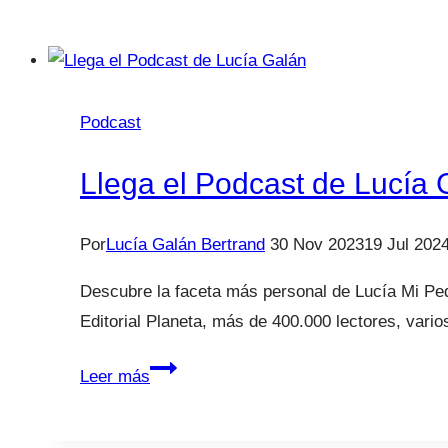
Podcast
de
Lucía
Galán
Podcast
|
Episodio
Llega el Podcast de Lucía 
1.
Aprender
a
Por
Lucía Galán Bertrand
30 Nov 2023
19 Jul 202
decir
Descubre la faceta más personal de Lucía Mi Ped
que
Editorial Planeta, más de 400.000 lectores, vari
no
Llega
Leer más
el
Podcast