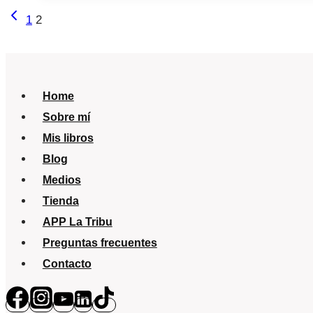
de
Navegación
Página
1
2
Lucía
anterior
de
Galán
página
Home
Sobre mí
Mis libros
Blog
Medios
Tienda
APP La Tribu
Preguntas frecuentes
Contacto