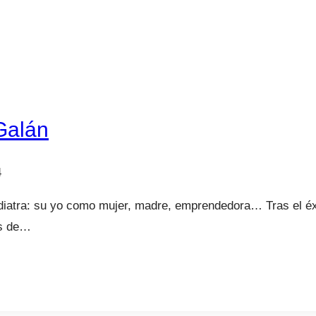
Galán
4
iatra: su yo como mujer, madre, emprendedora… Tras el éxito
os de…