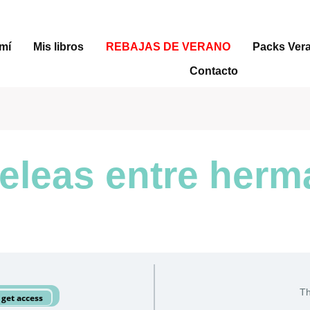
mí
Mis libros
REBAJAS DE VERANO
Packs Ver
Contacto
Peleas entre her
Th
o get access