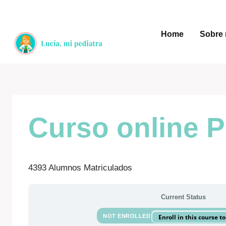
Saltar
al
Home
Sobre 
contenido
Curso online 
4393 Alumnos Matriculados
Current Status
NOT ENROLLED
Enroll in this course t