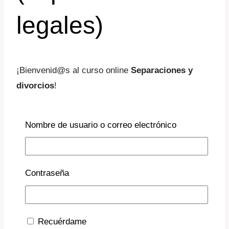
legales)
¡Bienvenid@s al curso online
Separaciones y
divorcios
!
Estamos encantados de que te unas a nosotros en
Nombre de usuario o correo electrónico
este curso 100% online. Al final de esta página,
encontrarás la
Descripción detallada
y el “
Cu
rso
online
“
Contraseña
Tras visualizar este curso empieza algo igual de
importante en tu proceso: sentirte
acompañado/a.
Recuérdame