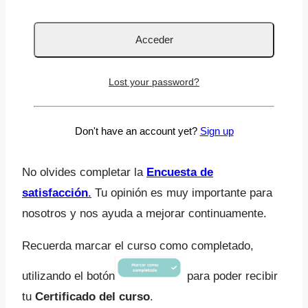
Por eso, dentro de
La comunidad de La Tribu
,
hemos creado un espacio donde madres y
padres se acompañan en este proceso,
comparten y crecen juntos.
Lost your password?
Descarga gratis la app
La Tribu
y no te sientas
Don't have an account yet?
Sign up
solo/a. Estamos contigo.
No olvides completar la
Encuesta de
satisfacción
.
Tu opinión es muy importante para
nosotros y nos ayuda a mejorar continuamente.
Recuerda marcar el curso como completado,
utilizando el botón
para poder recibir
tu
Certificado del curso
.