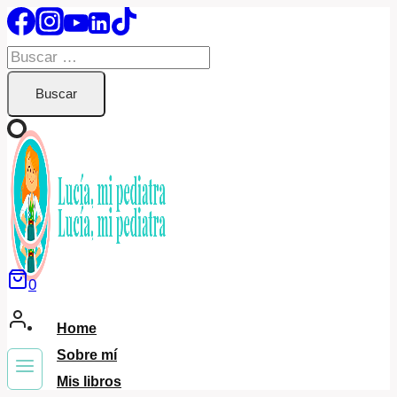
Saltar
al
Buscar:
contenido
0
Home
Sobre mí
Mis libros