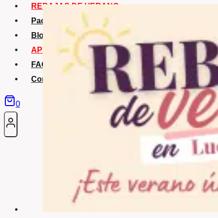
REBAJAS DE VERANO
Packs Verano
Blog
APP La Tribu
FAQS
Contacto
0