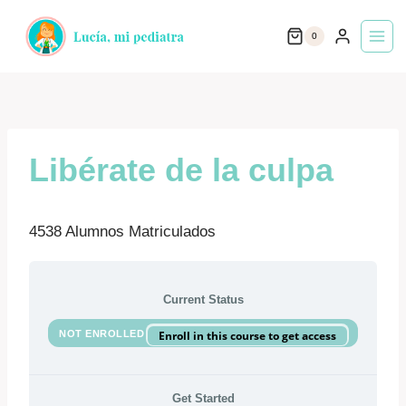
Saltar
0
al
contenido
Libérate de la culpa
4538 Alumnos Matriculados
Current Status
NOT ENROLLED
Enroll in this course to get access
Get Started