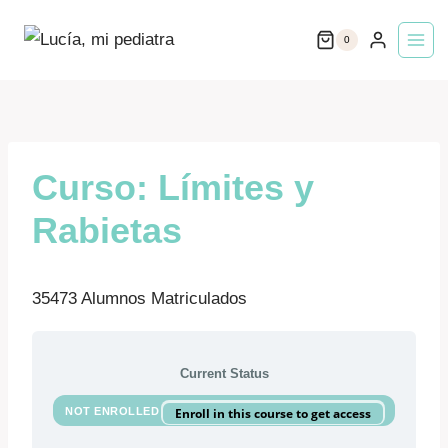
Saltar
0
al
contenido
Curso: Límites y
Rabietas
35473 Alumnos Matriculados
Current Status
NOT ENROLLED
Enroll in this course to get access