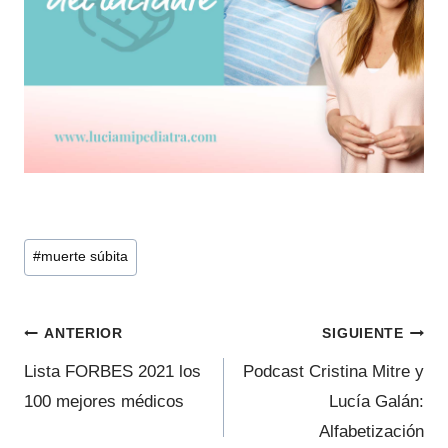
Etiquetas
#
muerte súbita
de
la
Navegación
entrada:
ANTERIOR
SIGUIENTE
de
Lista FORBES 2021 los
Podcast Cristina Mitre y
100 mejores médicos
Lucía Galán:
entradas
Alfabetización