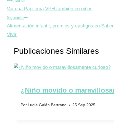
Navegación
Anterior
la
Vacuna Papiloma VPH también en niños
de
entrada:
Siguiente
entradas
Alimentación infantil, premios y castigos en Saber
Vivir
Publicaciones Similares
¿Niño movido o maravillosament
Por
Lucía Galán Bertrand
25 Sep 2025