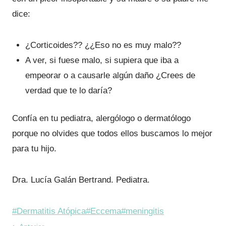
dice:
¿Corticoides?? ¿¿Eso no es muy malo??
A ver, si fuese malo, si supiera que iba a
empeorar o a causarle algún daño ¿Crees de
verdad que te lo daría?
Confía en tu pediatra, alergólogo o dermatólogo
porque no olvides que todos ellos buscamos lo mejor
para tu hijo.
Dra. Lucía Galán Bertrand. Pediatra.
Etiquetas
#
Dermatitis Atópica
#
Eccema
#
meningitis
de