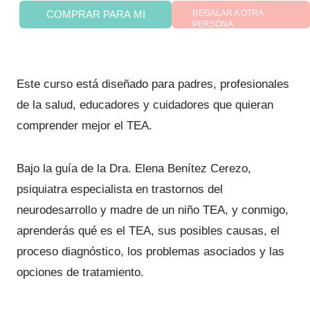
T
4
0
COMPRAR PARA MI
REGALAR A OTRA
0
0
r
PERSONA
,
a
0
€
s
0
.
Este curso está diseñado para padres, profesionales
t
de la salud, educadores y cuidadores que quieran
o
€
comprender mejor el TEA.
r
.
n
Bajo la guía de la Dra. Elena Benítez Cerezo,
o
psiquiatra especialista en trastornos del
s
neurodesarrollo y madre de un niño TEA, y conmigo,
d
aprenderás qué es el TEA, sus posibles causas, el
e
proceso diagnóstico, los problemas asociados y las
l
opciones de tratamiento.
E
s