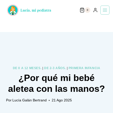
Saltar
0
al
contenido
DE 0 A 12 MESES.
|
DE 2-3 AÑOS.
|
PRIMERA INFANCIA
¿Por qué mi bebé
aletea con las manos?
Por
Lucía Galán Bertrand
21 Ago 2025