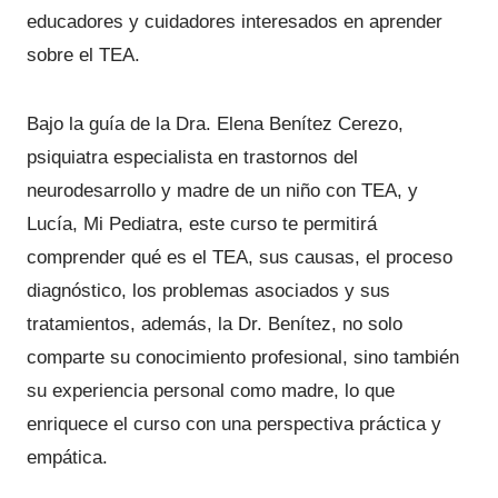
t
r
r
educadores y cuidadores interesados en aprender
o
e
e
sobre el TEA.
c
e
c
i
i
n
Bajo la guía de la Dra. Elena Benítez Cerezo,
o
o
o
o
a
psiquiatra especialista en trastornos del
f
r
c
neurodesarrollo y madre de un niño con TEA, y
e
i
t
Lucía, Mi Pediatra, este curso te permitirá
r
g
u
comprender qué es el TEA, sus causas, el proceso
t
i
a
diagnóstico, los problemas asociados y sus
n
l
a
tratamientos, además, la Dr. Benítez, no solo
a
e
comparte su conocimiento profesional, sino también
l
s
e
:
su experiencia personal como madre, lo que
r
3
enriquece el curso con una perspectiva práctica y
a
4
empática.
:
,