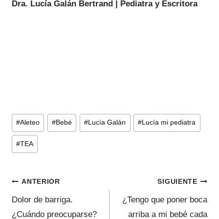
p
Dra. Lucía Galán Bertrand | Pediatra y Escritora
e
c
t
r
o
A
u
Etiquetas
t
#
Aleteo
#
Bebé
#
Lucía Galán
#
Lucía mi pediatra
de
i
#
TEA
la
s
entrada:
t
a
Navegación
ANTERIOR
SIGUIENTE
(
de
Dolor de barriga.
¿Tengo que poner boca
T
¿Cuándo preocuparse?
arriba a mi bebé cada