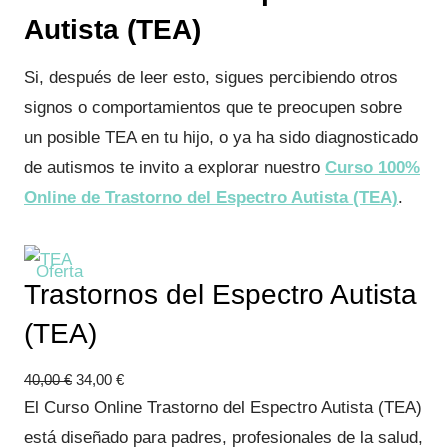
Autista (TEA)
Si, después de leer esto, sigues percibiendo otros
signos o comportamientos que te preocupen sobre
un posible TEA en tu hijo, o ya ha sido diagnosticado
de autismos te invito a explorar nuestro
Curso 100%
Online de Trastorno del Espectro Autista (TEA)
.
P
Oferta
Trastornos del Espectro Autista
r
(TEA)
o
d
E
E
40,00
€
34,00
€
u
l
l
El Curso Online Trastorno del Espectro Autista (TEA)
c
p
p
está diseñado para padres, profesionales de la salud,