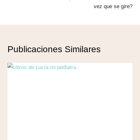
entradas
E
vez que se gire?
A
)
c
a
Publicaciones Similares
n
t
i
d
a
d