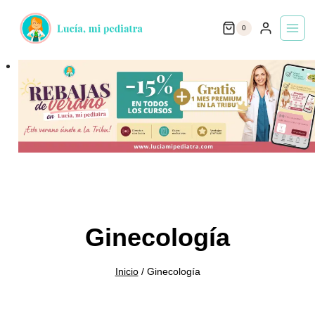
Saltar
0
al
contenido
Ginecología
Inicio
/
Ginecología