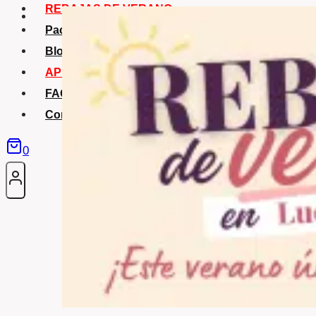
REBAJAS DE VERANO
Packs Verano
Blog
APP La Tribu
FAQS
Contacto
0