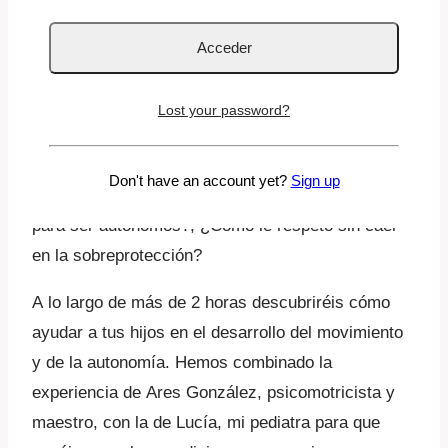
Descubre lo que necesita tu hijo para crecer en
equilibrio y ser autónomo.
Sales del hospital con un bebé en brazos, con
Lost your password?
cansancio, sueño y algunas directrices sobre la
alimentación. Pero, ¿Dónde está el manual de
Don't have an account yet?
Sign up
instrucciones?, ¿Qué necesitan en cada etapa
para ser autónomos?, ¿Cómo le respeto sin caer
en la sobreprotección?
A lo largo de más de 2 horas descubriréis cómo
ayudar a tus hijos en el desarrollo del movimiento
y de la autonomía. Hemos combinado la
experiencia de Ares González, psicomotricista y
maestro, con la de Lucía, mi pediatra para que