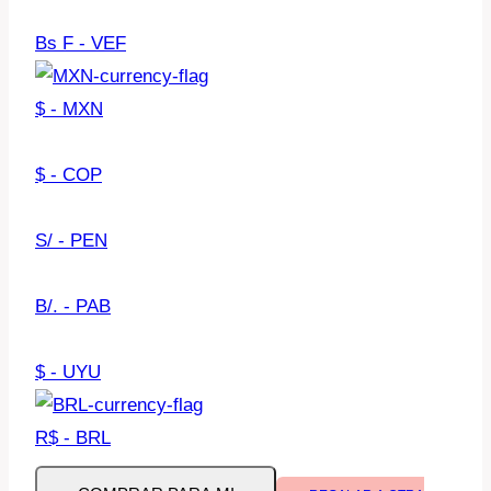
Bs F - VEF
$ - MXN
$ - COP
S/ - PEN
B/. - PAB
$ - UYU
R$ - BRL
Autonomía