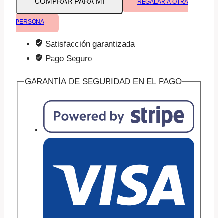
COMPRAR PARA MI
REGALAR A OTRA
y
movimiento
PERSONA
(0-
Satisfacción garantizada
3
Pago Seguro
años)
cantidad
GARANTÍA DE SEGURIDAD EN EL PAGO