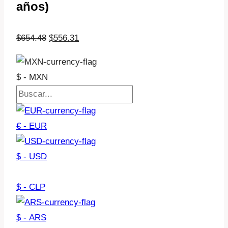
años)
El
El
$
654.48
$
556.31
precio
precio
original
actual
$ - MXN
era:
es:
$654.48.
$556.31.
€ - EUR
$ - USD
$ - CLP
$ - ARS