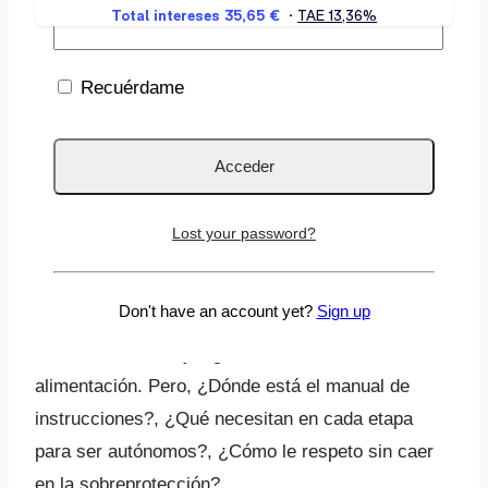
Descripción
Recuérdame
Reseñas ⭐️⭐️⭐️⭐️⭐️
Curso
Autonomía y movimiento (0-3 años) está
impartido por Lucía Galán y Ares González.
Lost your password?
Descubre lo que necesita tu hijo para crecer en
equilibrio y ser autónomo.
Don't have an account yet?
Sign up
Sales del hospital con un bebé en brazos, con
cansancio, sueño y algunas directrices sobre la
alimentación. Pero, ¿Dónde está el manual de
instrucciones?, ¿Qué necesitan en cada etapa
para ser autónomos?, ¿Cómo le respeto sin caer
en la sobreprotección?