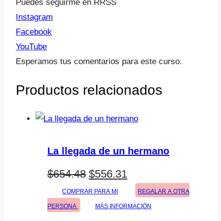
Puedes seguirme en RRSS
Instagram
Facebook
YouTube
Esperamos tus comentarios para este curso.
Productos relacionados
La llegada de un hermano
El
El
$
654.48
$
556.31
precio
precio
COMPRAR PARA MI
REGALAR A OTRA
PERSONA
MÁS INFORMACIÓN
original
actual