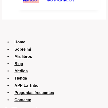
PERSONA
MÁS INFORMACIÓN
original
actual
era:
es:
$872.64.
$741.74.
Home
Sobre mí
Mis libros
Blog
Medios
Tienda
APP La Tribu
Preguntas frecuentes
Contacto