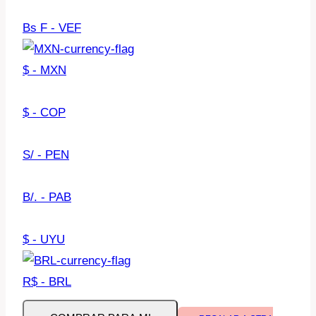
Bs F - VEF
$ - MXN
$ - COP
S/ - PEN
B/. - PAB
$ - UYU
R$ - BRL
Autonomía