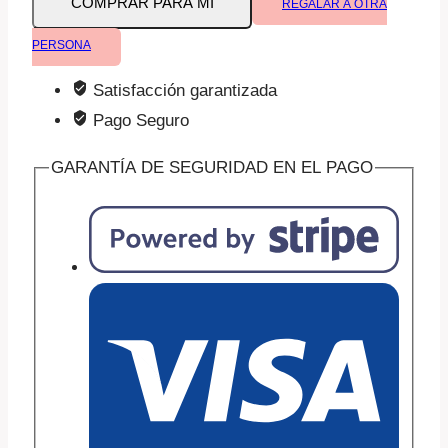
COMPRAR PARA MI
REGALAR A OTRA
y
movimiento
PERSONA
(0-
Satisfacción garantizada
3
Pago Seguro
años)
cantidad
GARANTÍA DE SEGURIDAD EN EL PAGO