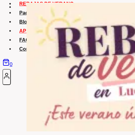
REBAJAS DE VERANO
Packs Verano
Blog
APP La Tribu
FAQS
Contacto
0