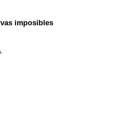
tivas imposibles
.
a.