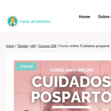
Saltar
al
Home
Sobre 
contenido
Inicio
/
Tienda
/
gift
/
Cursos-Gift
/
Curso online Cuidados posparto 
¡Oferta!