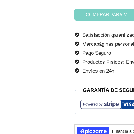
Curso
COMPRAR PARA MI
online
Cuidados
Satisfacción garantiza
posparto
Marcapáginas personal
(regalo)
Pago Seguro
cantidad
Productos Físicos: Enví
Envíos en 24h.
GARANTÍA DE SEGU