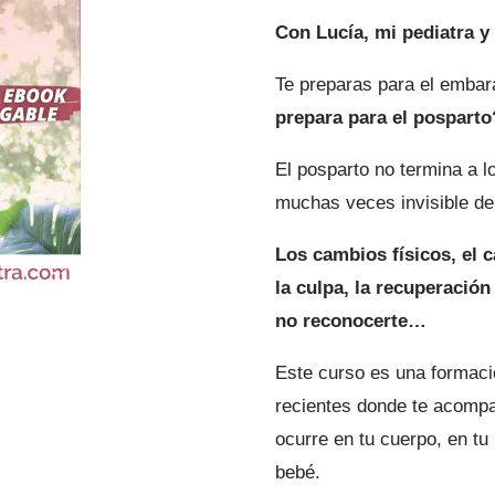
era:
es:
Con Lucía, mi pediatra 
35,00 €.
29,75
Te preparas para el embar
prepara para el posparto
El posparto no termina a l
muchas veces invisible de 
Los cambios físicos, el c
la culpa, la recuperación
no reconocerte…
Este curso es una formac
recientes donde te acomp
ocurre en tu cuerpo, en tu
bebé.