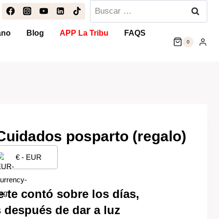
Buscar:
ano
Blog
APP La Tribu
FAQS
0
Cuidados posparto (regalo)
€ - EUR
o
 te contó sobre los días,
l
después de dar a luz