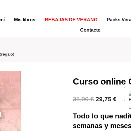
mí
Mis libros
REBAJAS DE VERANO
Packs Ver
Contacto
(regalo)
Curso online 
El
El
35,00
€
29,75
€
precio
preci
Todo lo que nadie
original
actua
semanas y meses 