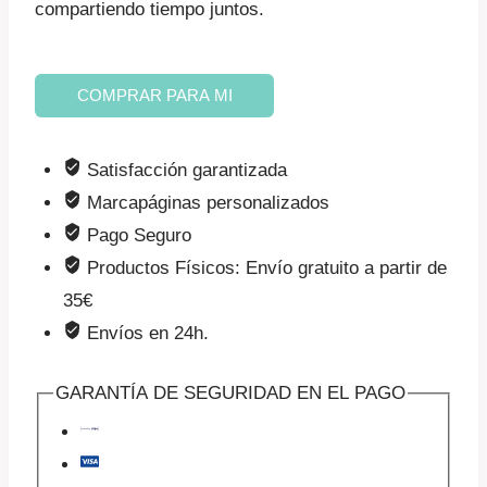
compartiendo tiempo juntos.
E-
COMPRAR PARA MI
book:
50
Satisfacción garantizada
planes
Marcapáginas personalizados
sin
Pago Seguro
pantallas
Productos Físicos: Envío gratuito a partir de
en
35€
verano
Envíos en 24h.
(regalo)
cantidad
GARANTÍA DE SEGURIDAD EN EL PAGO