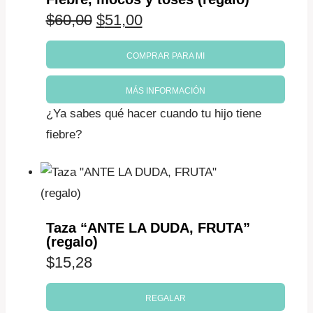
El
El
$
60,00
$
51,00
precio
precio
COMPRAR PARA MI
original
actual
MÁS INFORMACIÓN
era:
es:
¿Ya sabes qué hacer cuando tu hijo tiene
$60,00.
$51,00.
fiebre?
Taza “ANTE LA DUDA, FRUTA”
(regalo)
$
15,28
REGALAR