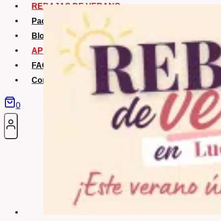
REBAJAS DE VERANO
Packs Verano
Blog
APP La Tribu
FAQS
Contacto
0