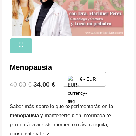
Menopausia
€ - EUR
El
El
40,00
€
34,00
€
precio
precio
Saber más sobre lo que experimentarás en la
original
actual
menopausia
y mantenerte bien informada te
era:
es:
permitirá vivir este momento más tranquila,
40,00 €.
34,00 €.
consciente y feliz.