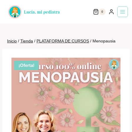
Saltar
0
al
contenido
Inicio
/
Tienda
/
PLATAFORMA DE CURSOS
/
Menopausia
¡Oferta!