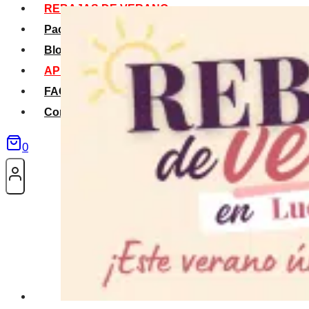
REBAJAS DE VERANO
Packs Verano
Blog
APP La Tribu
FAQS
Contacto
0