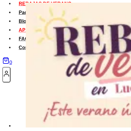
REBAJAS DE VERANO
Packs Verano
Blog
APP La Tribu
FAQS
Contacto
0